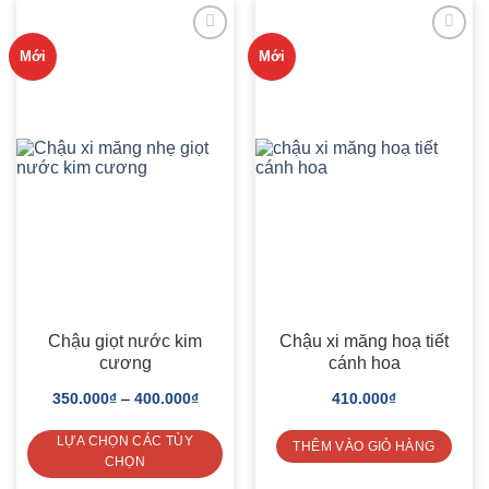
multiple
variants.
The
Mới
Mới
options
may
ADD TO
ADD TO
be
WISHLIST
WISHLIST
chosen
on
the
product
page
Chậu giọt nước kim
Chậu xi măng hoạ tiết
cương
cánh hoa
350.000
₫
–
400.000
₫
410.000
₫
LỰA CHỌN CÁC TÙY
THÊM VÀO GIỎ HÀNG
CHỌN