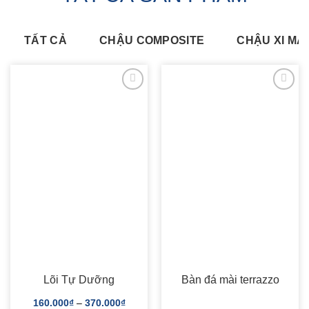
TẤT CẢ
CHẬU COMPOSITE
CHẬU XI MĂ
ADD TO
ADD TO
WISHLIST
WISHLIST
Lõi Tự Dưỡng
Bàn đá mài terrazzo
160.000
₫
–
370.000
₫