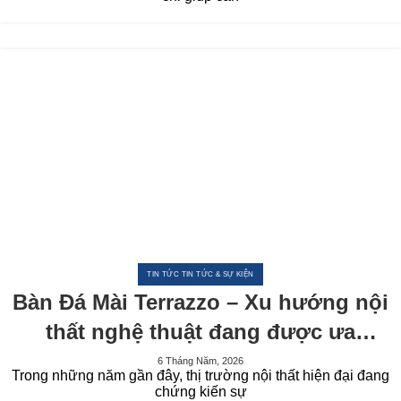
TIN TỨC TIN TỨC & SỰ KIỆN
Bàn Đá Mài Terrazzo – Xu hướng nội
thất nghệ thuật đang được ưa
chuộng trong năm 2026
6 Tháng Năm, 2026
Trong những năm gần đây, thị trường nội thất hiện đại đang
chứng kiến sự