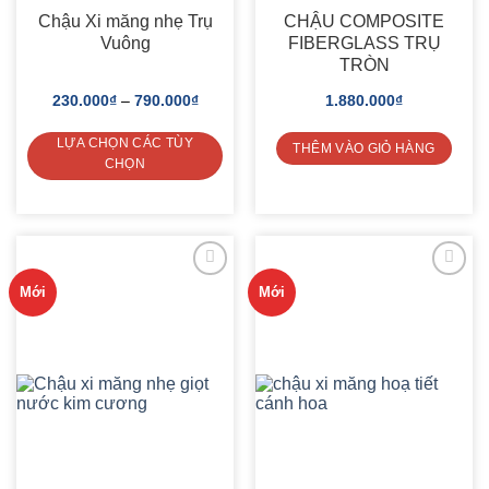
Chậu Xi măng nhẹ Trụ
CHẬU COMPOSITE
Vuông
FIBERGLASS TRỤ
TRÒN
230.000
₫
–
790.000
₫
1.880.000
₫
LỰA CHỌN CÁC TÙY
THÊM VÀO GIỎ HÀNG
CHỌN
This
product
has
multiple
variants.
The
Mới
Mới
options
may
ADD TO
ADD TO
be
WISHLIST
WISHLIST
chosen
on
the
product
page