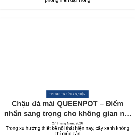
Nghiệp
phòng hiện đại Trong
TIN TỨC TIN TỨC & SỰ KIỆN
Chậu đá mài QUEENPOT – Điểm
nhấn sang trọng cho không gian nội
thất hiện đại
27 Tháng Năm, 2026
Trong xu hướng thiết kế nội thất hiện nay, cây xanh không
chỉ giúp cân