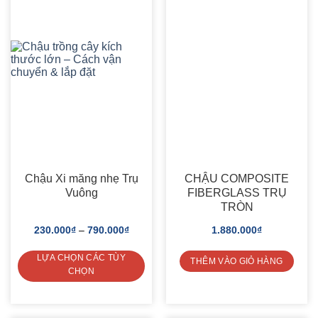
may
ADD TO
ADD TO
be
WISHLIST
WISHLIST
chosen
on
the
product
page
Chậu Xi măng nhẹ Trụ
CHẬU COMPOSITE
Vuông
FIBERGLASS TRỤ
TRÒN
230.000
₫
–
790.000
₫
1.880.000
₫
LỰA CHỌN CÁC TÙY
THÊM VÀO GIỎ HÀNG
CHỌN
This
product
has