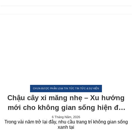
CHƯA ĐƯỢC PHÂN LOẠI TIN TỨC TIN TỨC & SỰ KIỆN
Chậu cây xi măng nhẹ – Xu hướng
mới cho không gian sống hiện đại
năm 2026
6 Tháng Năm, 2026
Trong vài năm trở lại đây, nhu cầu trang trí không gian sống
xanh tại