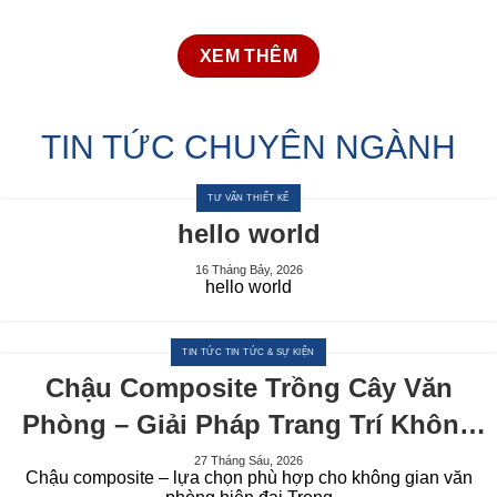
XEM THÊM
TIN TỨC CHUYÊN NGÀNH
TƯ VẤN THIẾT KẾ
hello world
16 Tháng Bảy, 2026
hello world
TIN TỨC TIN TỨC & SỰ KIỆN
Chậu Composite Trồng Cây Văn
Phòng – Giải Pháp Trang Trí Không
Gian Xanh Hiện Đại Cho Doanh
27 Tháng Sáu, 2026
Chậu composite – lựa chọn phù hợp cho không gian văn