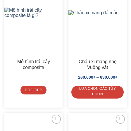
chosen
on
the
product
page
Mô hình trái cây
Chậu xi măng nhẹ
composite
Vuông vát
260.000
₫
–
630.000
₫
LỰA CHỌN CÁC TÙY
ĐỌC TIẾP
CHỌN
This
product
has
multiple
variants.
The
options