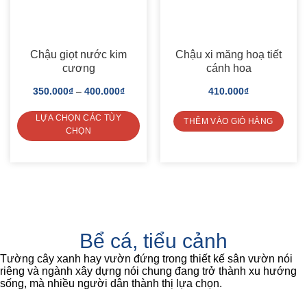
Chậu giọt nước kim
Chậu xi măng hoạ tiết
cương
cánh hoa
350.000
₫
–
400.000
₫
410.000
₫
LỰA CHỌN CÁC TÙY
THÊM VÀO GIỎ HÀNG
CHỌN
This
product
has
multiple
variants.
The
options
may
Bể cá, tiểu cảnh
be
chosen
on
Tường cây xanh hay vườn đứng trong thiết kế sân vườn nói
the
riêng và ngành xây dựng nói chung đang trở thành xu hướng
product
sống, mà nhiều người dân thành thị lựa chọn.
page