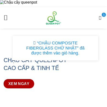
Chuyển
đến
nội
dung
“CHẬU COMPOSITE
FIBERGLASS CHỮ NHẬT” đã
được thêm vào giỏ hàng.
CHẬU CÂY QUEENPOT
CAO CẤP & TINH TẾ
XEM NGAY