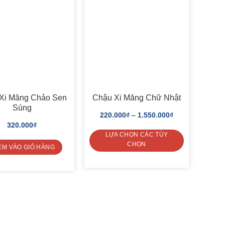
Xi Măng Chảo Sen
Chậu Xi Măng Chữ Nhật
Súng
220.000
₫
–
1.550.000
₫
320.000
₫
LỰA CHỌN CÁC TÙY
CHỌN
ÊM VÀO GIỎ HÀNG
This
product
has
multiple
variants.
The
options
may