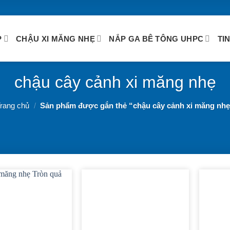
P
CHẬU XI MĂNG NHẸ
NẮP GA BÊ TÔNG UHPC
TI
chậu cây cảnh xi măng nhẹ
rang chủ
/
Sản phẩm được gắn thẻ “chậu cây cảnh xi măng nh
ADD TO
ADD TO
WISHLIST
WISHLIST