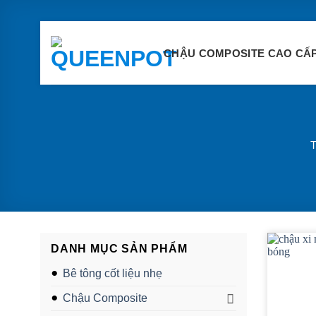
Chuyển
đến
nội
dung
CHẬU COMPOSITE CAO CẤ
T
DANH MỤC SẢN PHẨM
Bê tông cốt liệu nhẹ
Chậu Composite