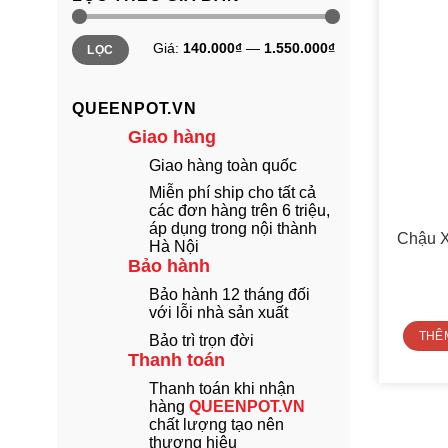
Giá
Giá
Giá:
140.000₫
—
1.550.000₫
LỌC
thấp
cao
nhất
nhất
QUEENPOT.VN
Giao hàng
Giao hàng toàn quốc
Miễn phí ship cho tất cả
các đơn hàng trên 6 triệu,
áp dụng trong nội thành
Chậu X
Hà Nội
Bảo hành
Bảo hành 12 tháng đối
với lỗi nhà sản xuất
THÊ
Bảo trì trọn đời
Thanh toán
Thanh toán khi nhận
hàng
QUEENPOT.VN
chất lượng tạo nên
thương hiệu