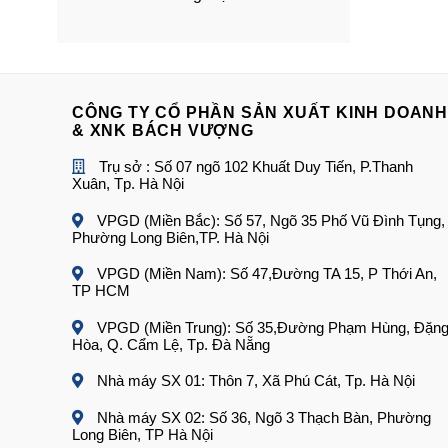
CÔNG TY CỔ PHẦN SẢN XUẤT KINH DOANH
& XNK BÁCH VƯỢNG
Trụ sở : Số 07 ngõ 102 Khuất Duy Tiến, P.Thanh
Xuân, Tp. Hà Nội
VPGD (Miền Bắc): Số 57, Ngõ 35 Phố Vũ Đình Tụng,
Phường Long Biên,TP. Hà Nội
VPGD (Miền Nam): Số 47,Đường TA 15, P Thới An,
TP HCM
VPGD (Miền Trung): Số 35,Đường Phạm Hùng, Đặn
Hòa, Q. Cẩm Lệ, Tp. Đà Nẵng
Nhà máy SX 01: Thôn 7, Xã Phú Cát, Tp. Hà Nội
Nhà máy SX 02: Số 36, Ngõ 3 Thạch Bàn, Phường
Long Biên, TP Hà Nội