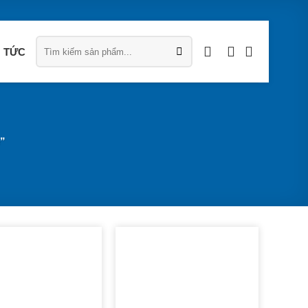
Tìm
kiếm:
N TỨC
ẹ”
ADD TO
ADD TO
WISHLIST
WISHLIST