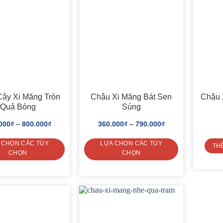
ây Xi Măng Tròn
Chậu Xi Măng Bát Sen
Chậu 
Quả Bóng
Súng
000
₫
–
800.000
₫
360.000
₫
–
790.000
₫
 CHỌN CÁC TÙY
LỰA CHỌN CÁC TÙY
TH
CHỌN
CHỌN
This
This
product
product
has
has
multiple
multiple
variants.
variants.
The
The
options
options