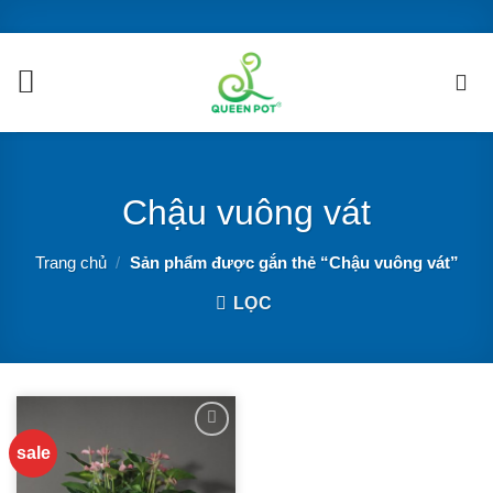
Chuyển
đến
nội
dung
Chậu vuông vát
Trang chủ
/
Sản phẩm được gắn thẻ “Chậu vuông vát”
LỌC
sale
ADD TO