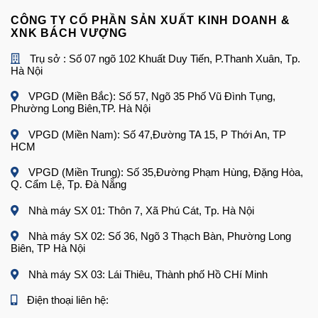
CÔNG TY CỔ PHẦN SẢN XUẤT KINH DOANH &
XNK BÁCH VƯỢNG
Trụ sở : Số 07 ngõ 102 Khuất Duy Tiến, P.Thanh Xuân, Tp.
Hà Nội
VPGD (Miền Bắc): Số 57, Ngõ 35 Phố Vũ Đình Tụng,
Phường Long Biên,TP. Hà Nội
VPGD (Miền Nam): Số 47,Đường TA 15, P Thới An, TP
HCM
VPGD (Miền Trung): Số 35,Đường Phạm Hùng, Đặng Hòa,
Q. Cẩm Lệ, Tp. Đà Nẵng
Nhà máy SX 01: Thôn 7, Xã Phú Cát, Tp. Hà Nội
Nhà máy SX 02: Số 36, Ngõ 3 Thạch Bàn, Phường Long
Biên, TP Hà Nội
Nhà máy SX 03: Lái Thiêu, Thành phố Hồ CHí Minh
Điện thoại liên hệ: