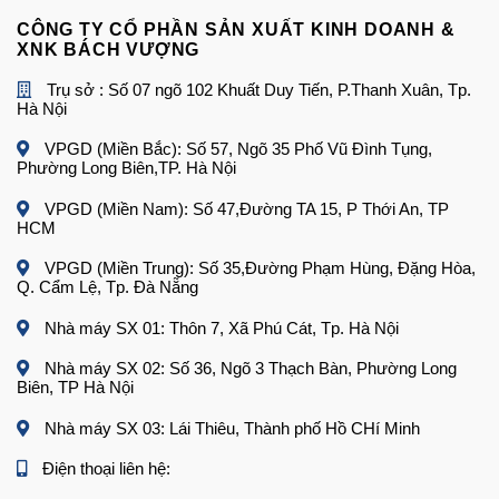
CÔNG TY CỔ PHẦN SẢN XUẤT KINH DOANH &
XNK BÁCH VƯỢNG
Trụ sở : Số 07 ngõ 102 Khuất Duy Tiến, P.Thanh Xuân, Tp.
Hà Nội
VPGD (Miền Bắc): Số 57, Ngõ 35 Phố Vũ Đình Tụng,
Phường Long Biên,TP. Hà Nội
VPGD (Miền Nam): Số 47,Đường TA 15, P Thới An, TP
HCM
VPGD (Miền Trung): Số 35,Đường Phạm Hùng, Đặng Hòa,
Q. Cẩm Lệ, Tp. Đà Nẵng
Nhà máy SX 01: Thôn 7, Xã Phú Cát, Tp. Hà Nội
Nhà máy SX 02: Số 36, Ngõ 3 Thạch Bàn, Phường Long
Biên, TP Hà Nội
Nhà máy SX 03: Lái Thiêu, Thành phố Hồ CHí Minh
Điện thoại liên hệ: