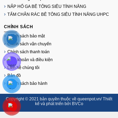
NẮP HỐ GA BÊ TÔNG SIÊU TÍNH NĂNG
TẤM CHẮN RÁC BÊ TÔNG SIÊU TÍNH NĂNG UHPC
CHÍNH SÁCH
Chính sách bảo mật
Chính sách vận chuyển
Chính sách thanh toán
Điều khoản và điều kiện
Liên hệ chúng tôi
Bản đồ
Chính sách bảo hành
Copyright © 2021 bản quyền thuộc về queenpot.vn/ Thiết
kế và phát triển bởi BVCo