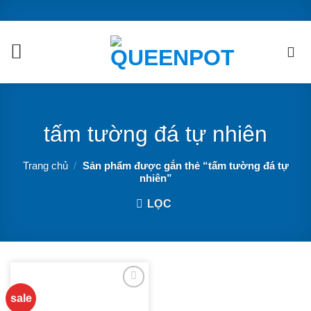
Chuyển
đến
nội
dung
tấm tường đá tự nhiên
Trang chủ
/
Sản phẩm được gắn thẻ “tấm tường đá tự
nhiên”
LỌC
sale