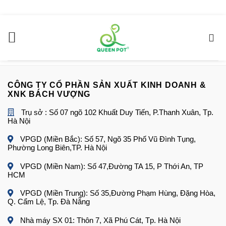
Chuyển
đến
Đang cập nhật…
nội
dung
CÔNG TY CỔ PHẦN SẢN XUẤT KINH DOANH &
XNK BÁCH VƯỢNG
Trụ sở : Số 07 ngõ 102 Khuất Duy Tiến, P.Thanh Xuân, Tp.
Hà Nội
VPGD (Miền Bắc): Số 57, Ngõ 35 Phố Vũ Đình Tụng,
Phường Long Biên,TP. Hà Nội
VPGD (Miền Nam): Số 47,Đường TA 15, P Thới An, TP
HCM
VPGD (Miền Trung): Số 35,Đường Phạm Hùng, Đặng Hòa,
Q. Cẩm Lệ, Tp. Đà Nẵng
Nhà máy SX 01: Thôn 7, Xã Phú Cát, Tp. Hà Nội