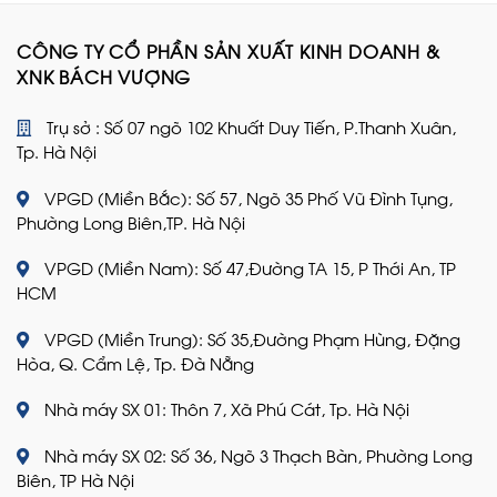
CÔNG TY CỔ PHẦN SẢN XUẤT KINH DOANH &
XNK BÁCH VƯỢNG
Trụ sở : Số 07 ngõ 102 Khuất Duy Tiến, P.Thanh Xuân,
Tp. Hà Nội
VPGD (Miền Bắc): Số 57, Ngõ 35 Phố Vũ Đình Tụng,
Phường Long Biên,TP. Hà Nội
VPGD (Miền Nam): Số 47,Đường TA 15, P Thới An, TP
HCM
VPGD (Miền Trung): Số 35,Đường Phạm Hùng, Đặng
Hòa, Q. Cẩm Lệ, Tp. Đà Nẵng
Nhà máy SX 01: Thôn 7, Xã Phú Cát, Tp. Hà Nội
Nhà máy SX 02: Số 36, Ngõ 3 Thạch Bàn, Phường Long
Biên, TP Hà Nội