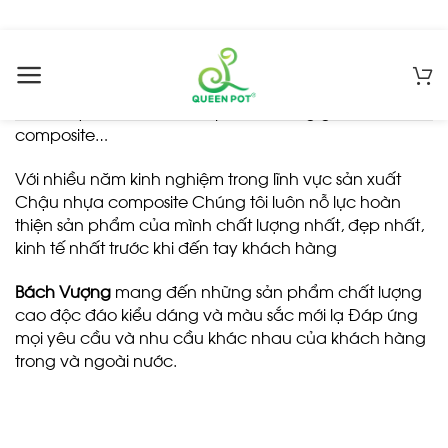
Chuyển
đến
Công ty Bách Vượng
là đơn vị tiên phong trong lĩnh
nội
vực sản xuất các dòng Chậu composite, Chậu
dung
composite Fiberglass, Chậu xi măng nhẹ, Chậu đá
mài, Chậu tiểu cảnh Composite, Tường giả đá
composite…
Với nhiều năm kinh nghiệm trong lĩnh vực sản xuất
Chậu nhựa composite Chúng tôi luôn nỗ lực hoàn
thiện sản phẩm của mình chất lượng nhất, đẹp nhất,
kinh tế nhất trước khi đến tay khách hàng
Bách Vượng
mang đến những sản phẩm chất lượng
cao độc đáo kiểu dáng và màu sắc mới lạ Đáp ứng
mọi yêu cầu và nhu cầu khác nhau của khách hàng
trong và ngoài nước.