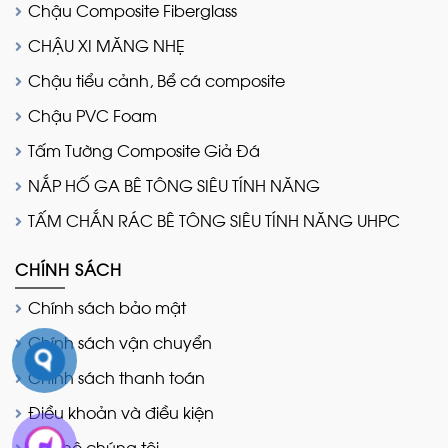
Chậu Composite Fiberglass
CHẬU XI MĂNG NHẸ
Chậu tiểu cảnh, Bể cá composite
Chậu PVC Foam
Tấm Tường Composite Giả Đá
NẮP HỐ GA BÊ TÔNG SIÊU TÍNH NĂNG
TẤM CHẮN RÁC BÊ TÔNG SIÊU TÍNH NĂNG UHPC
CHÍNH SÁCH
Chính sách bảo mật
Chính sách vận chuyển
Chính sách thanh toán
Điều khoản và điều kiện
Liên hệ chúng tôi