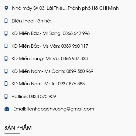
Nhà máy SX 03: Lái Thiêu, Thành phố Hồ CHí Minh
Điện thoại liên hệ:
KD Miền Bắc- Mr Sang: 0866 642 996
KD Miền Bắc- Ms Vân: 0389 960 117
KD Miền Trung- Mr Vũ: 0866 987 338
KD Miền Nam- Ms Oanh: 0899 580 969
KD Miền Nam- Mr Trí: 0937 876 388
Hotline: 0833 575 959
Email: lienhebachvuong@gmail.com
SẢN PHẨM