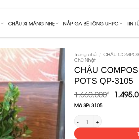
CHẬU XI MĂNG NHẸ
NẮP GA BÊ TÔNG UHPC
TIN T
Trang chủ
CHẬU COMPOSI
/
Chữ Nhật
CHẬU COMPOS
POTS QP-3105
ADD TO
WISHLIST
Origina
1.660.000
1.495.
₫
price
Mã SP:
3105
was:
1.660.0
CHẬU COMPOSITE QUEEN RECT