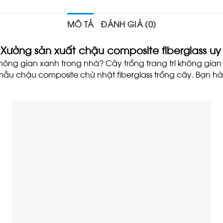
MÔ TẢ
ĐÁNH GIÁ (0)
Xưởng sản xuất chậu composite fiberglass uy 
không gian xanh trong nhà? Cây trồng trang trí không gia
ẫu chậu composite chữ nhật fiberglass trồng cây. Bạn hãy 