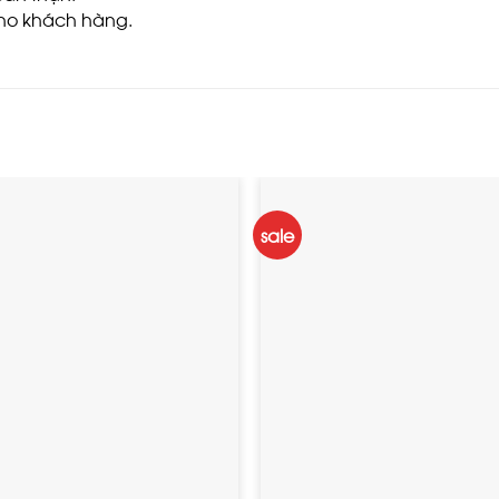
cho khách hàng.
sale
ADD TO
A
WISHLIST
WI