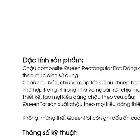
Đặc tính sản phẩm:
Chậu composite Queen Rectangular Pot: Dáng chậ
theo mục đích sử dụng
Chậu siêu bền, chịu va đập tốt: Chậu không bị 
Phù hợp trang trí trong nhà và ngoài trời: chịu mọi l
Thiết kế, tạo mọi kiểu dáng chậu theo yêu cầu:
QueenPot sản xuất chậu theo mọi kiểu dáng thiết
Không những thế, QueenPot còn ghi dấu ấn của 
Thông số kỹ thuật: