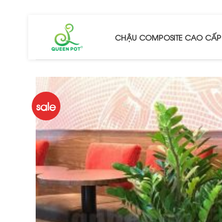
Chuyển
đến
nội
CHẬU COMPOSITE CAO CẤP
dung
sale