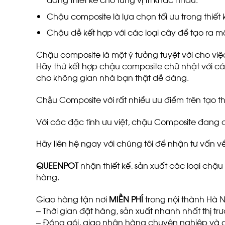
Chậu composite là lựa chọn tối ưu trong thiết
Chậu dễ kết hợp với các loại cây để tạo ra 
Chậu composite là một ý tưởng tuyệt vời cho việ
Hãy thử kết hợp chậu composite chữ nhật với các
cho không gian nhà bạn thật dễ dàng.
Chậu Composite với rất nhiều ưu điểm trên tạo thu
Với các đặc tính ưu việt, chậu Composite đang dầ
Hãy liên hệ ngay với chúng tôi để nhận tư vấn 
QUEENPOT
nhận thiết kế, sản xuất các loại chậ
hàng.
Giao hàng tận nơi
MIỄN PHÍ
trong nội thành Hà Nộ
– Thời gian đặt hàng, sản xuất nhanh nhất thị tr
– Đóng gói, giao nhận hàng chuyên nghiệp và 