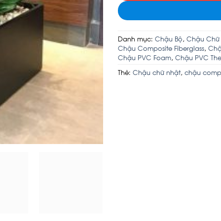
Danh mục:
Chậu Bộ
,
Chậu Chữ
Chậu Composite Fiberglass
,
Chậ
Chậu PVC Foam
,
Chậu PVC Theo
Thẻ:
Chậu chữ nhật
,
chậu comp