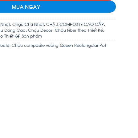
MUA NGAY
 Nhật
,
Chậu Chữ Nhật
,
CHẬU COMPOSITE CAO CẤP
,
u Dáng Cao
,
Chậu Decor
,
Chậu Fiber theo Thiết Kế
,
 Thiết Kế
,
Sản phẩm
osite
,
Chậu composite vuông Queen Rectangular Pot