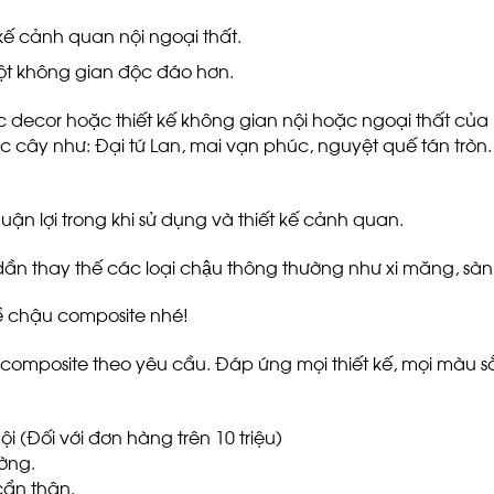
 kế cảnh quan nội ngoại thất.
một không gian độc đáo hơn.
c decor hoặc thiết kế không gian nội hoặc ngoại thất của
 cây như: Đại tứ Lan, mai vạn phúc, nguyệt quế tán tròn…
ận lợi trong khi sử dụng và thiết kế cảnh quan.
n thay thế các loại chậu thông thường như xi măng, sà
về chậu composite nhé!
u composite theo yêu cầu. Đáp ứng mọi thiết kế, mọi màu 
i (Đối với đơn hàng trên 10 triệu)
ường.
cẩn thận.