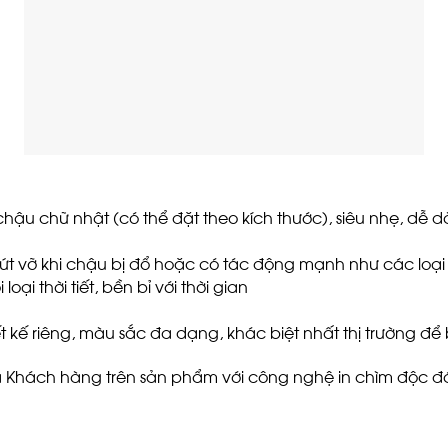
u chữ nhật (có thể đặt theo kích thước), siêu nhẹ, dễ d
nứt vỡ khi chậu bị đổ hoặc có tác động mạnh như các loại
oại thời tiết, bền bỉ với thời gian
 kế riêng, màu sắc đa dạng, khác biệt nhất thị trường để
Khách hàng trên sản phẩm với công nghệ in chìm độc đáo