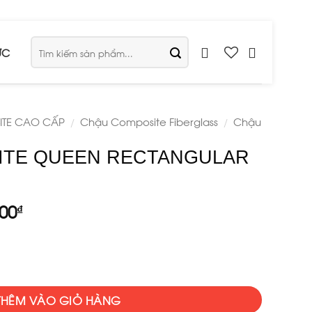
Tìm
ỨC
kiếm:
TE CAO CẤP
Chậu Composite Fiberglass
Chậu
/
/
ITE QUEEN RECTANGULAR
l
Current
000
₫
price
is:
00₫.
1.495.000₫.
ANGULAR POTS QP-3105 số lượng
THÊM VÀO GIỎ HÀNG