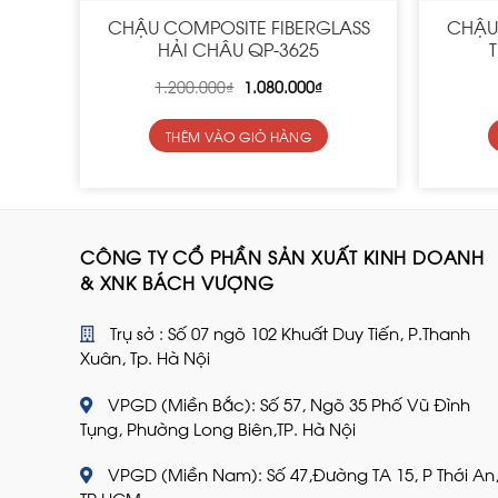
CHẬU COMPOSITE FIBERGLASS
CHẬU
HẢI CHÂU QP-3625
Original
Current
1.200.000
₫
1.080.000
₫
price
price
was:
is:
1.200.000₫.
1.080.000₫.
THÊM VÀO GIỎ HÀNG
CÔNG TY CỔ PHẦN SẢN XUẤT KINH DOANH
& XNK BÁCH VƯỢNG
Trụ sở : Số 07 ngõ 102 Khuất Duy Tiến, P.Thanh
Xuân, Tp. Hà Nội
VPGD (Miền Bắc): Số 57, Ngõ 35 Phố Vũ Đình
Tụng, Phường Long Biên,TP. Hà Nội
VPGD (Miền Nam): Số 47,Đường TA 15, P Thới An