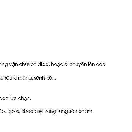
àng vận chuyển đi xa, hoặc di chuyển lên cao
 chậu xi măng, sành, sứ…
 bạn lựa chọn.
, tạo sự khác biệt trong từng sản phẩm.