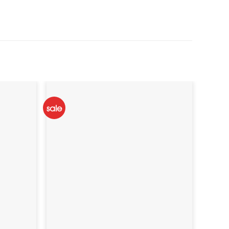
sale
sale
DD TO
ADD TO
SHLIST
WISHLIST