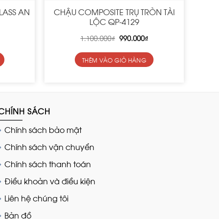
LASS AN
CHẬU COMPOSITE TRỤ TRÒN TÀI
CH
LỘC QP-4129
urrent
Original
Current
1.100.000
₫
990.000
₫
rice
price
price
:
was:
is:
75.000₫.
1.100.000₫.
990.000₫.
THÊM VÀO GIỎ HÀNG
CHÍNH SÁCH
Chính sách bảo mật
Chính sách vận chuyển
Chính sách thanh toán
Điều khoản và điều kiện
Liên hệ chúng tôi
Bản đồ