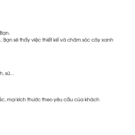
 Bạn.
 Bạn sẽ thấy việc thiết kế và chăm sóc cây xanh
nh, sứ…
sắc, mọi kích thước theo yêu cầu của khách