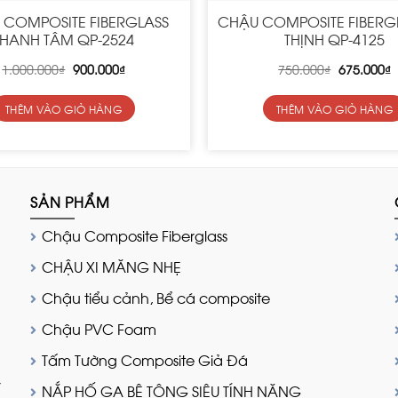
 COMPOSITE FIBERGLASS
CHẬU COMPOSITE FIBERG
THANH TÂM QP-2524
THỊNH QP-4125
Original
Current
Original
C
1.000.000
₫
900.000
₫
750.000
₫
675.000
₫
price
price
price
p
was:
is:
was:
is
1.000.000₫.
900.000₫.
750.000₫.
6
THÊM VÀO GIỎ HÀNG
THÊM VÀO GIỎ HÀNG
SẢN PHẨM
Chậu Composite Fiberglass
CHẬU XI MĂNG NHẸ
Chậu tiểu cảnh, Bể cá composite
Chậu PVC Foam
Tấm Tường Composite Giả Đá
,
NẮP HỐ GA BÊ TÔNG SIÊU TÍNH NĂNG