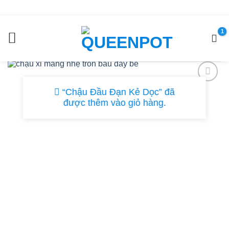
Chuyển
đến
nội
dung
“Chậu Đầu Đạn Kẻ Dọc” đã
được thêm vào giỏ hàng.
ADD TO
WISHLIST