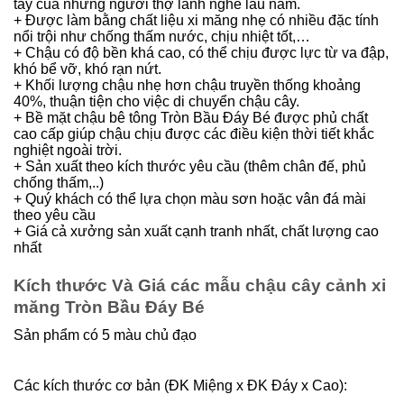
tay của những người thợ lành nghề lâu năm.
+ Được làm bằng chất liệu xi măng nhẹ có nhiều đặc tính
nổi trội như chống thấm nước, chịu nhiệt tốt,…
+ Chậu có độ bền khá cao, có thể chịu được lực từ va đập,
khó bể vỡ, khó rạn nứt.
+ Khối lượng chậu nhẹ hơn chậu truyền thống khoảng
40%, thuận tiện cho việc di chuyển chậu cây.
+ Bề mặt chậu bê tông Tròn Bầu Đáy Bé được phủ chất
cao cấp giúp chậu chịu được các điều kiện thời tiết khắc
nghiệt ngoài trời.
+ Sản xuất theo kích thước yêu cầu (thêm chân đế, phủ
chống thấm,..)
+ Quý khách có thể lựa chọn màu sơn hoặc vân đá mài
theo yêu cầu
+ Giá cả xưởng sản xuất cạnh tranh nhất, chất lượng cao
nhất
Kích thước Và Giá các mẫu chậu cây cảnh xi
măng Tròn Bầu Đáy Bé
Sản phẩm có 5 màu chủ đạo
Các kích thước cơ bản (ĐK Miệng x ĐK Đáy x Cao):