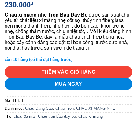
230.000
₫
Chậu xi măng nhẹ
Tròn Bầu Đáy Bé
được sản xuất chủ
yếu từ chất liệu xi măng nhẹ cốt sợi thủy tinh fiberglass
nên mỏng thành hơn, nhẹ hơn , độ bền cao, khối lượng
nhẹ, chống thấm nước, chịu nhiệt tốt,…Với kiểu dáng hình
Tròn Bầu Đáy Bé, đây là mẫu chậu thích hợp trồng hoa
hoặc cây cảnh dáng cao đặt tại ban công ,trước cửa nhà,
nội thất hay trước sân vườn để trang trí!
còn 10 hàng (có thể đặt hàng trước)
THÊM VÀO GIỎ HÀNG
MUA NGAY
Mã:
TBĐB
Danh mục:
Chậu Dáng Cao
,
Chậu Tròn
,
CHẬU XI MĂNG NHẸ
Thẻ:
chậu đá mài
,
Chậu tròn bầu đáy bé
,
Chậu xi măng