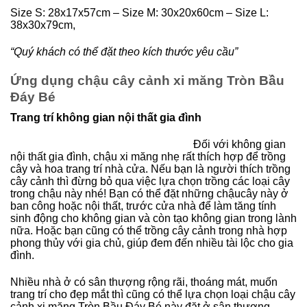
Size S: 28x17x57cm – Size M: 30x20x60cm – Size L:
38x30x79cm,
“Quý khách có thể đặt theo kích thước yêu cầu”
Ứng dụng chậu cây cảnh xi măng Tròn Bầu
Đáy Bé
Trang trí không gian nội thất gia đình
Đối với không gian
nội thất gia đình, chậu xi măng nhẹ rất thích hợp để trồng
cây và hoa trang trí nhà cửa. Nếu bạn là người thích trồng
cây cảnh thì đừng bỏ qua việc lựa chọn trồng các loại cây
trong chậu này nhé! Bạn có thể đặt những chậucây này ở
ban công hoặc nội thất, trước cửa nhà để làm tăng tính
sinh động cho không gian và còn tạo không gian trong lành
nữa. Hoặc bạn cũng có thể trồng cây cảnh trong nhà hợp
phong thủy với gia chủ, giúp đem đến nhiều tài lộc cho gia
đình.
Nhiều nhà ở có sân thượng rộng rãi, thoáng mát, muốn
trang trí cho đẹp mắt thì cũng có thể lựa chọn loại chậu cây
cảnh xi măng Tròn Bầu Đáy Bé này đặt ở sân thượng.