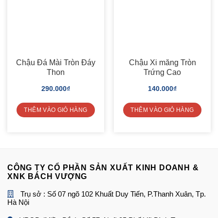
Chậu Đá Mài Tròn Đáy
Chậu Xi măng Tròn
Thon
Trứng Cao
290.000
₫
140.000
₫
THÊM VÀO GIỎ HÀNG
THÊM VÀO GIỎ HÀNG
CÔNG TY CỔ PHẦN SẢN XUẤT KINH DOANH &
XNK BÁCH VƯỢNG
Trụ sở : Số 07 ngõ 102 Khuất Duy Tiến, P.Thanh Xuân, Tp.
Hà Nội