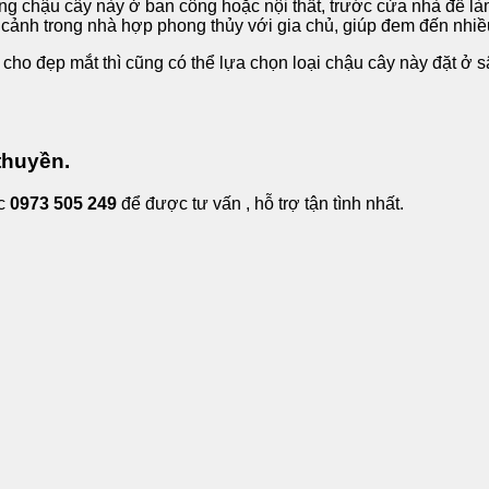
ững chậu cây này ở ban công hoặc nội thất, trước cửa nhà để là
cảnh trong nhà hợp phong thủy với gia chủ, giúp đem đến nhiều 
í cho đẹp mắt thì cũng có thể lựa chọn loại chậu cây này đặt ở
thuyền.
c
0973 505 249
để được tư vấn , hỗ trợ tận tình nhất.