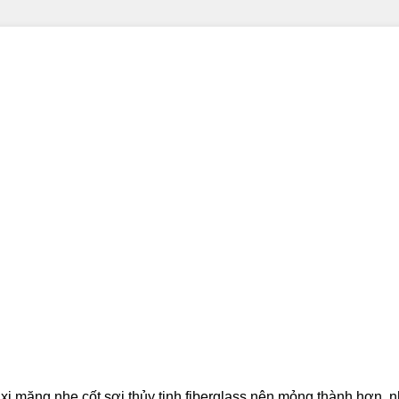
 xi măng nhẹ cốt sợi thủy tinh fiberglass nên mỏng thành hơn, 