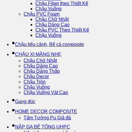
Chậu Fiber theo Thiết Kế
Chậu Vuông
Chậu PVC Foam
Chậu Chữ Nhật
Chậu Dáng Cao
Chậu PVC Theo Thiết Kế
Chậu Vuông
Chậu tiểu cảnh, Bể cá composite
CHẬU XI MĂNG NHẸ
Chậu Chữ Nhật
Chậu Dáng Cao
Chậu Dáng Thấp
Chậu Decor
Chậu Tròn
Chậu Vuông
Chậu Vuông Vát Cao
Gang đúc
HOME DECOR COMPOSITE
Tấm Tường Pu Giả đá
NẮP GA BÊ TÔNG UHPC