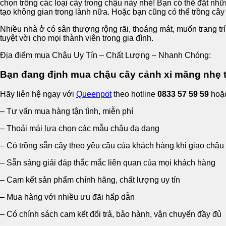
chọn trồng các loại cây trong chậu này nhé! Bạn có thể đặt nh
tạo không gian trong lành nữa. Hoặc bạn cũng có thể trồng cây 
Nhiều nhà ở có sân thượng rộng rãi, thoáng mát, muốn trang tr
tuyệt vời cho mọi thành viên trong gia đình.
Địa điểm mua Chậu Uy Tín – Chất Lượng – Nhanh Chóng:
Bạn đang định mua chậu cây cảnh xi măng nhẹ 
Hãy liên hệ ngay với
Queenpot
theo hotline
0833 57 59 59
hoặ
– Tư vấn mua hàng tận tình, miễn phí
– Thoải mái lựa chọn các mẫu chậu đa dạng
– Có trồng sẵn cây theo yêu cầu của khách hàng khi giao chậu
– Sẵn sàng giải đáp thắc mắc liên quan của mọi khách hàng
– Cam kết sản phẩm chính hãng, chất lượng uy tín
– Mua hàng với nhiều ưu đãi hấp dẫn
– Có chính sách cam kết đổi trả, bảo hành, vận chuyển đầy đủ