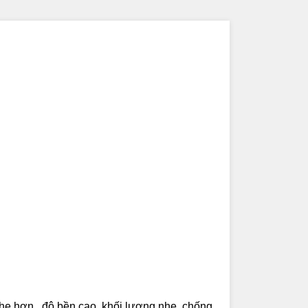
nhẹ hơn , độ bền cao, khối lượng nhẹ, chống