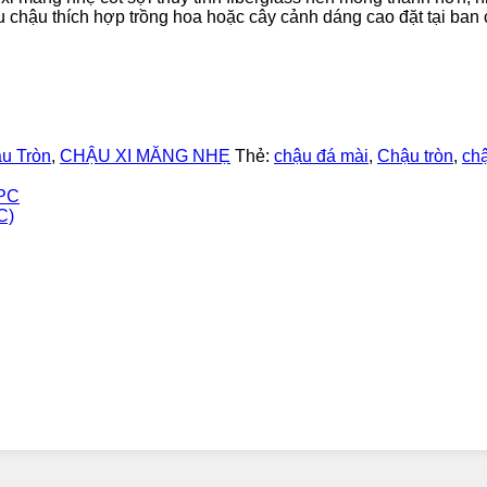
u chậu thích hợp trồng hoa hoặc cây cảnh dáng cao đặt tại ban 
u Tròn
,
CHẬU XI MĂNG NHẸ
Thẻ:
chậu đá mài
,
Chậu tròn
,
chậ
PC
C)