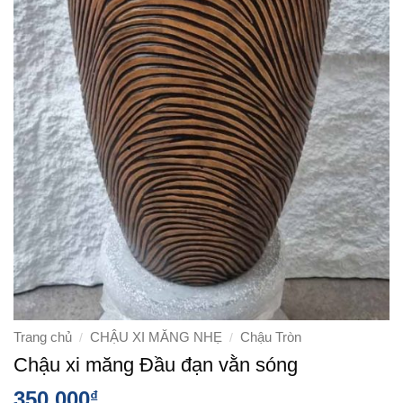
Trang chủ
CHẬU XI MĂNG NHẸ
Chậu Tròn
/
/
Chậu xi măng Đầu đạn vằn sóng
350.000
₫