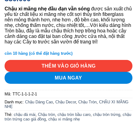
Chậu xi măng nhẹ đầu đạn vằn sóng
được sản xuất chủ
yếu từ chất liệu xi măng nhẹ cốt sợi thủy tinh fiberglass
nên mỏng thành hơn, nhẹ hơn , độ bền cao, khối lượng
nhẹ, chống thấm nước, chịu nhiệt tốt,…Với kiểu dáng hình
Tròn bầu, đây là mẫu chậu thích hợp trồng hoa hoặc cây
cảnh dáng cao đặt tại ban công ,trước cửa nhà, nội thất
hay các Cây to trước sân vườn để trang trí!
còn 10 hàng (có thể đặt hàng trước)
THÊM VÀO GIỎ HÀNG
MUA NGAY
Mã:
TTC-1-1-1-2-1
Danh mục:
Chậu Dáng Cao
,
Chậu Decor
,
Chậu Tròn
,
CHẬU XI MĂNG
NHẸ
Thẻ:
chậu đá mài
,
Chậu tròn
,
chậu tròn bầu caro
,
chậu tròn trứng
,
chậu
tròn trứng cao giả đồng
,
chậu xi măng nhẹ