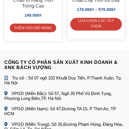
Chậu Xi măng Tròn
Chậu Cây Tròn Bo Đáy
Trứng Cao
170.000
₫
–
570.000
₫
140.000
₫
LỰA CHỌN CÁC TÙY
CHỌN
THÊM VÀO GIỎ HÀNG
This
product
has
multiple
variants.
The
options
CÔNG TY CỔ PHẦN SẢN XUẤT KINH DOANH &
may
XNK BÁCH VƯỢNG
be
chosen
Trụ sở : Số 07 ngõ 102 Khuất Duy Tiến, P.Thanh Xuân, Tp.
on
Hà Nội
the
product
page
VPGD (Miền Bắc): Số 57, Ngõ 35 Phố Vũ Đình Tụng,
Phường Long Biên,TP. Hà Nội
VPGD (Miền Nam): Số 47,Đường TA 15, P Thới An, TP
HCM
VPGD (Miền Trung): Số 35,Đường Phạm Hùng, Đặng Hòa,