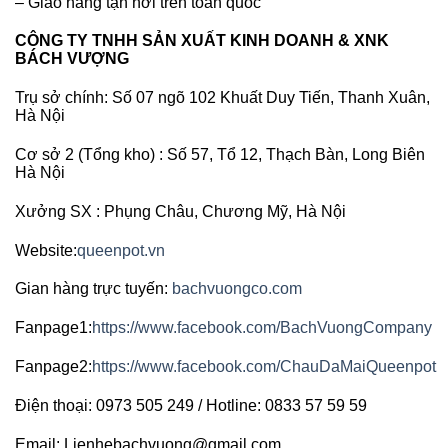
– Giao hàng tận nơi trên toàn quốc
CÔNG TY TNHH SẢN XUẤT KINH DOANH & XNK
BÁCH VƯỢNG
Trụ sở chính: Số 07 ngõ 102 Khuất Duy Tiến, Thanh Xuân,
Hà Nội
Cơ sở 2 (Tổng kho) : Số 57, Tổ 12, Thạch Bàn, Long Biên
Hà Nội
Xưởng SX : Phụng Châu, Chương Mỹ, Hà Nội
Website:
queenpot.vn
Gian hàng trực tuyến:
bachvuongco.com
Fanpage1:
https://www.facebook.com/BachVuongCompany
Fanpage2:
https://www.facebook.com/ChauDaMaiQueenpot
Điện thoại: 0973 505 249 / Hotline: 0833 57 59 59
Email: Lienhebachvuong@gmail.com