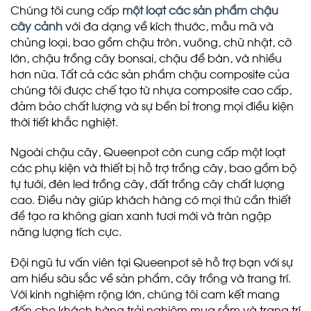
Chúng tôi cung cấp
một loạt các sản phẩm chậu
cây cảnh
với đa dạng về kích thước, mẫu mã và
chủng loại, bao gồm chậu tròn, vuông, chữ nhật, cỡ
lớn, chậu trồng cây bonsai, chậu để bàn, và nhiều
hơn nữa. Tất cả các sản phẩm chậu composite của
chúng tôi được chế tạo từ nhựa composite cao cấp,
đảm bảo chất lượng và sự bền bỉ trong mọi điều kiện
thời tiết khắc nghiệt.
Ngoài chậu cây, Queenpot còn cung cấp một loạt
các phụ kiện và thiết bị hỗ trợ trồng cây, bao gồm bộ
tự tưới, đèn led trồng cây, đất trồng cây chất lượng
cao. Điều này giúp khách hàng có mọi thứ cần thiết
để tạo ra không gian xanh tươi mới và tràn ngập
năng lượng tích cực.
Đội ngũ tư vấn viên tại Queenpot sẽ hỗ trợ bạn với sự
am hiểu sâu sắc về sản phẩm, cây trồng và trang trí.
Với kinh nghiệm rộng lớn, chúng tôi cam kết mang
đến cho khách hàng trải nghiệm mua sắm và trang trí