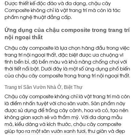
Được thiết kế độc đáo và đa dạng, chậu cây
Composite không chỉ là vật trang trí mà còn là tác
phẩm nghệ thuật đẳng cấp.
Ứng dụng của chậu composite trong trang trí
nội ngoại thất
Chậu cây composite là lựa chọn hàng đầu trong việc
trang trí nội ngoại thất, đặc biệt được ưa chuộng vì
tính bền bỉ, độ bền màu và khả năng chống chọi với
thời tiết nổi bật. Dưới đây là một số ứng dụng phổ biến
của chậu cây composite trong trang trí nội ngoại thất.
Trang trí Sân Vườn Nhà Ở, Biệt Thự
Chậu cây composite không chỉ là vật trang trí mà còn
là điểm nhấn tuyệt vời cho sân vườn. Sản phẩm này
được sử dụng để trồng cây cảnh, hoa và cỏ, tạo nên
không gian sạch sẽ và thẩm mỹ. Với đa dạng mẫu
mã, kiểu dáng và kích thước, chậu cây composite
giúp tạo ra một sân vườn xanh tươi, thư giãn và đẹp