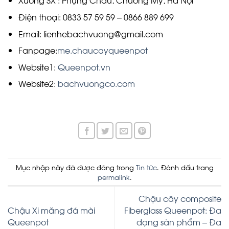
Điện thoại: 0833 57 59 59 – 0866 889 699
Email: lienhebachvuong@gmail.com
Fanpage:
me.chaucayqueenpot
Website1:
Queenpot.vn
Website2:
bachvuongco.com
Mục nhập này đã được đăng trong
Tin tức
. Đánh dấu trang
permalink
.
Chậu cây composite
Chậu Xi măng đá mài
Fiberglass Queenpot: Đa
Queenpot
dạng sản phẩm – Đa