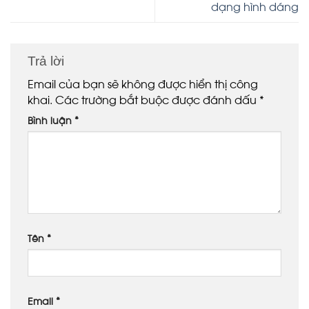
dạng hình dáng
Trả lời
Email của bạn sẽ không được hiển thị công
khai.
Các trường bắt buộc được đánh dấu
*
Bình luận
*
Tên
*
Email
*