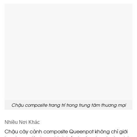
Chậu composite trang trí trong trung tâm thương mại
Nhiều Nơi Khác
Chậu cây cảnh composite Queenpot không chỉ giới