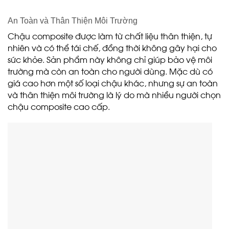
An Toàn và Thân Thiện Môi Trường
Chậu composite được làm từ chất liệu thân thiện, tự
nhiên và có thể tái chế, đồng thời không gây hại cho
sức khỏe. Sản phẩm này không chỉ giúp bảo vệ môi
trường mà còn an toàn cho người dùng. Mặc dù có
giá cao hơn một số loại chậu khác, nhưng sự an toàn
và thân thiện môi trường là lý do mà nhiều người chọn
chậu composite cao cấp.