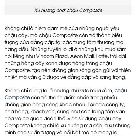
Xu hướng chơi chậu Composite
Không chỉ là niềm đam mê của những người yêu
chậu cây, mà chậu Composite còn trở thành biểu
tượng của đẳng cấp tại các trung tâm thương mại
hàng đầu. Những tuyến lối đi ở những khu mua sắm
nổi tiếng như Vincom Plaza, Aeon Mall, Lotte, trải dài
những hàng cây xanh được trồng trong chậu
Composite, tạo nên không gian sống gần gũi với thiên
nhiên mà vẫn giữ được vẻ đẳng cấp và sang trọng.
Không chỉ dừng lại ở những khu vực mua sắm,
chậu
Composite
còn trở thành điểm nhấn trong nhiều
không gian công cộng khác nhau. Tại các công ty,
nhà hàng, khách sạn, cũng như các trung tâm văn
hóa và cơ quan đoàn thể, việc sử dụng chậu cây
Composite không chỉ là xu hướng mà còn là sự chứng
minh cho sự ấn tượng và nổi bật mà nó mang lại.