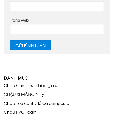
Trang web
DANH MỤC
Chậu Composite Fiberglass
CHẬU XI MĂNG NHẸ
Chậu tiểu cảnh, Bể cá composite
Chậu PVC Foam