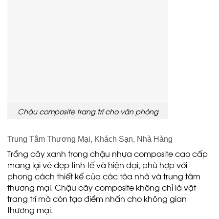
Chậu composite trang trí cho văn phòng
Trung Tâm Thương Mại, Khách Sạn, Nhà Hàng
Trồng cây xanh trong chậu nhựa composite cao cấp
mang lại vẻ đẹp tinh tế và hiện đại, phù hợp với
phong cách thiết kế của các tòa nhà và trung tâm
thương mại. Chậu cây composite không chỉ là vật
trang trí mà còn tạo điểm nhấn cho không gian
thương mại.