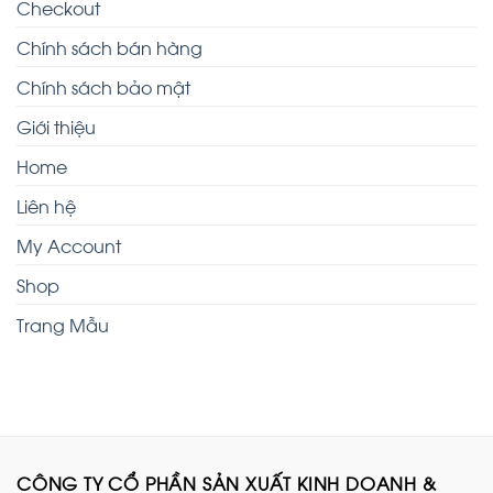
Checkout
Chính sách bán hàng
Chính sách bảo mật
Giới thiệu
Home
Liên hệ
My Account
Shop
Trang Mẫu
CÔNG TY CỔ PHẦN SẢN XUẤT KINH DOANH &