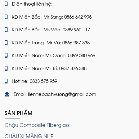
Điện thoại liên hệ:
KD Miền Bắc- Mr Sang: 0866 642 996
KD Miền Bắc- Ms Vân: 0389 960 117
KD Miền Trung- Mr Vũ: 0866 987 338
KD Miền Nam- Ms Oanh: 0899 580 969
KD Miền Nam- Mr Trí: 0937 876 388
Hotline: 0833 575 959
Email: lienhebachvuong@gmail.com
SẢN PHẨM
Chậu Composite Fiberglass
CHẬU XI MĂNG NHẸ