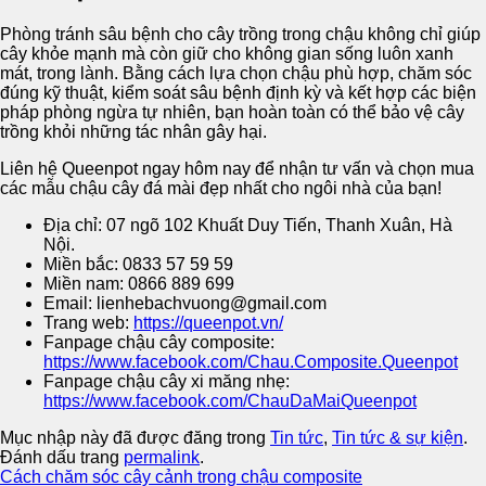
Phòng tránh sâu bệnh cho cây trồng trong chậu không chỉ giúp
cây khỏe mạnh mà còn giữ cho không gian sống luôn xanh
mát, trong lành. Bằng cách lựa chọn chậu phù hợp, chăm sóc
đúng kỹ thuật, kiểm soát sâu bệnh định kỳ và kết hợp các biện
pháp phòng ngừa tự nhiên, bạn hoàn toàn có thể bảo vệ cây
trồng khỏi những tác nhân gây hại.
Liên hệ Queenpot ngay hôm nay để nhận tư vấn và chọn mua
các mẫu chậu cây đá mài đẹp nhất cho ngôi nhà của bạn!
Địa chỉ: 07 ngõ 102 Khuất Duy Tiến, Thanh Xuân, Hà
Nội.
Miền bắc: 0833 57 59 59
Miền nam: 0866 889 699
Email: lienhebachvuong@gmail.com
Trang web:
https://queenpot.vn/
Fanpage chậu cây composite:
https://www.facebook.com/Chau.Composite.Queenpot
Fanpage chậu cây xi măng nhẹ:
https://www.facebook.com/ChauDaMaiQueenpot
Mục nhập này đã được đăng trong
Tin tức
,
Tin tức & sự kiện
.
Đánh dấu trang
permalink
.
Cách chăm sóc cây cảnh trong chậu composite