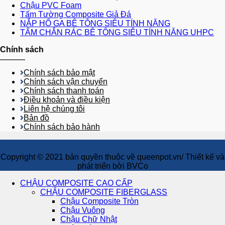
Chậu PVC Foam
Tấm Tường Composite Giả Đá
NẮP HỐ GA BÊ TÔNG SIÊU TÍNH NĂNG
TẤM CHẮN RÁC BÊ TÔNG SIÊU TÍNH NĂNG UHPC
Chính sách
Chính sách bảo mật
Chính sách vận chuyển
Chính sách thanh toán
Điều khoản và điều kiện
Liên hệ chúng tôi
Bản đồ
Chính sách bảo hành
Copyright © 2021 bản quyền thuộc về queenpot.vn/ Thiết kế và
phát triển bởi BVCo
CHẬU COMPOSITE CAO CẤP
CHẬU COMPOSITE FIBERGLASS
Chậu Composite Tròn
Chậu Vuông
Chậu Chữ Nhật