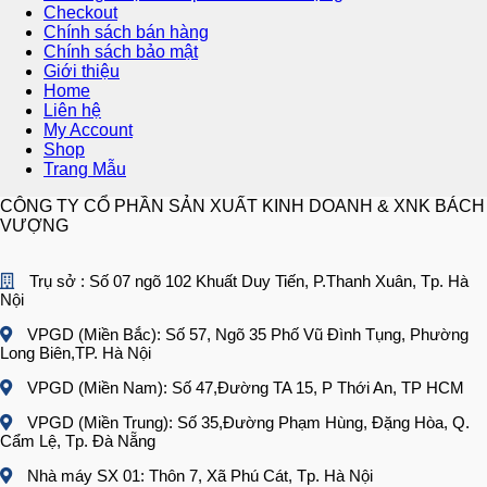
Checkout
Chính sách bán hàng
Chính sách bảo mật
Giới thiệu
Home
Liên hệ
My Account
Shop
Trang Mẫu
CÔNG TY CỔ PHẦN SẢN XUẤT KINH DOANH & XNK BÁCH
VƯỢNG
Trụ sở : Số 07 ngõ 102 Khuất Duy Tiến, P.Thanh Xuân, Tp. Hà
Nội
VPGD (Miền Bắc): Số 57, Ngõ 35 Phố Vũ Đình Tụng, Phường
Long Biên,TP. Hà Nội
VPGD (Miền Nam): Số 47,Đường TA 15, P Thới An, TP HCM
VPGD (Miền Trung): Số 35,Đường Phạm Hùng, Đặng Hòa, Q.
Cẩm Lệ, Tp. Đà Nẵng
Nhà máy SX 01: Thôn 7, Xã Phú Cát, Tp. Hà Nội