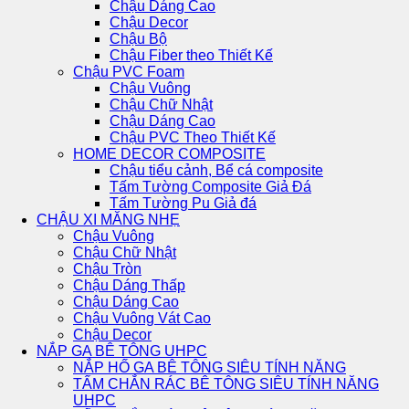
Chậu Dáng Cao
Chậu Decor
Chậu Bộ
Chậu Fiber theo Thiết Kế
Chậu PVC Foam
Chậu Vuông
Chậu Chữ Nhật
Chậu Dáng Cao
Chậu PVC Theo Thiết Kế
HOME DECOR COMPOSITE
Chậu tiểu cảnh, Bể cá composite
Tấm Tường Composite Giả Đá
Tấm Tường Pu Giả đá
CHẬU XI MĂNG NHẸ
Chậu Vuông
Chậu Chữ Nhật
Chậu Tròn
Chậu Dáng Thấp
Chậu Dáng Cao
Chậu Vuông Vát Cao
Chậu Decor
NẮP GA BÊ TÔNG UHPC
NẮP HỐ GA BÊ TÔNG SIÊU TÍNH NĂNG
TẤM CHẮN RÁC BÊ TÔNG SIÊU TÍNH NĂNG
UHPC