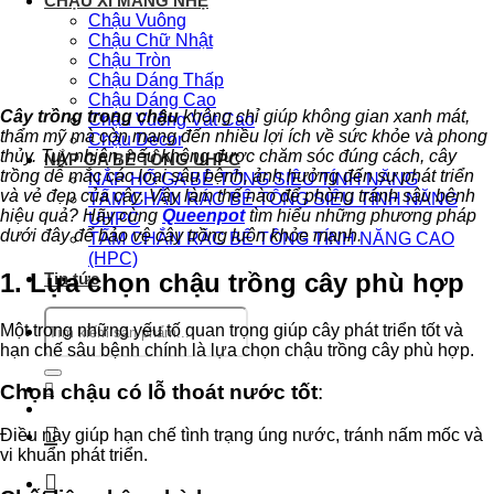
CHẬU XI MĂNG NHẸ
Chậu Vuông
Chậu Chữ Nhật
Chậu Tròn
Chậu Dáng Thấp
Chậu Dáng Cao
Cây trồng trong chậu
không chỉ giúp không gian xanh mát,
Chậu Vuông Vát Cao
thẩm mỹ mà còn mang đến nhiều lợi ích về sức khỏe và phong
Chậu Decor
thủy. Tuy nhiên, nếu không được chăm sóc đúng cách, cây
NẮP GA BÊ TÔNG UHPC
trồng dễ mắc các loại sâu bệnh, ảnh hưởng đến sự phát triển
NẮP HỐ GA BÊ TÔNG SIÊU TÍNH NĂNG
và vẻ đẹp của cây. Vậy làm thế nào để phòng tránh sâu bệnh
TẤM CHẮN RÁC BÊ TÔNG SIÊU TÍNH NĂNG
hiệu quả? Hãy cùng
Queenpot
tìm hiểu những phương pháp
UHPC
dưới đây để bảo vệ cây trồng luôn khỏe mạnh.
TẤM CHẮN RÁC BÊ TÔNG TÍNH NĂNG CAO
(HPC)
1. Lựa chọn chậu trồng cây phù hợp
Tin tức
Tìm
Một trong những yếu tố quan trọng giúp cây phát triển tốt và
kiếm:
hạn chế sâu bệnh chính là lựa chọn chậu trồng cây phù hợp.
Chọn chậu có lỗ thoát nước tốt
:
Điều này giúp hạn chế tình trạng úng nước, tránh nấm mốc và
vi khuẩn phát triển.