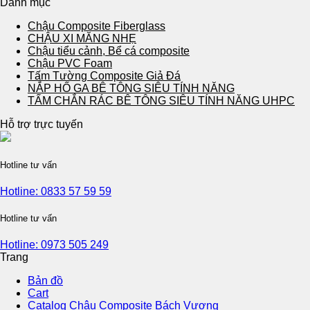
Danh mục
Chậu Composite Fiberglass
CHẬU XI MĂNG NHẸ
Chậu tiểu cảnh, Bể cá composite
Chậu PVC Foam
Tấm Tường Composite Giả Đá
NẮP HỐ GA BÊ TÔNG SIÊU TÍNH NĂNG
TẤM CHẮN RÁC BÊ TÔNG SIÊU TÍNH NĂNG UHPC
Hỗ trợ trực tuyến
Hotline tư vấn
Hotline: 0833 57 59 59
Hotline tư vấn
Hotline: 0973 505 249
Trang
Bản đồ
Cart
Catalog Chậu Composite Bách Vượng