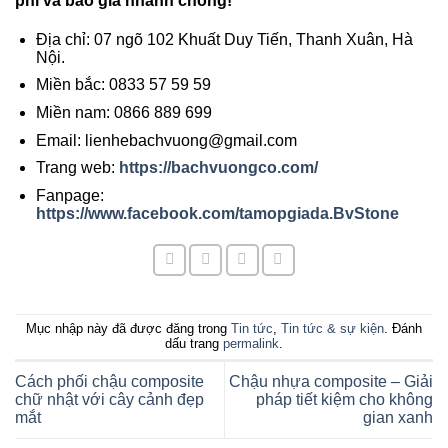
phí và báo giá nhanh chóng!
Địa chỉ: 07 ngõ 102 Khuất Duy Tiến, Thanh Xuân, Hà
Nội.
Miền bắc: 0833 57 59 59
Miền nam: 0866 889 699
Email: lienhebachvuong@gmail.com
Trang web:
https://bachvuongco.com/
Fanpage:
https://www.facebook.com/tamopgiada.BvStone
Mục nhập này đã được đăng trong
Tin tức
,
Tin tức & sự kiện
. Đánh
dấu trang
permalink
.
Cách phối chậu composite
Chậu nhựa composite – Giải
chữ nhật với cây cảnh đẹp
pháp tiết kiệm cho không
mắt
gian xanh