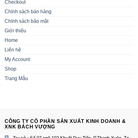
Checkout
Chính sách bán hàng
Chính sách bảo mật
Giới thiệu
Home
Liên hệ
My Account
Shop
Trang Mẫu
CÔNG TY CỔ PHẦN SẢN XUẤT KINH DOANH &
XNK BÁCH VƯỢNG
Trụ sở : Số 07 ngõ 102 Khuất Duy Tiến, P.Thanh Xuân, Tp.