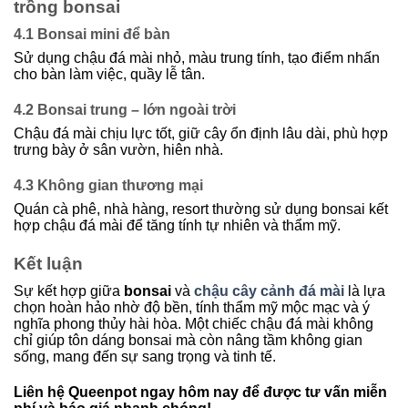
trồng bonsai
4.1 Bonsai mini để bàn
Sử dụng chậu đá mài nhỏ, màu trung tính, tạo điểm nhấn
cho bàn làm việc, quầy lễ tân.
4.2 Bonsai trung – lớn ngoài trời
Chậu đá mài chịu lực tốt, giữ cây ổn định lâu dài, phù hợp
trưng bày ở sân vườn, hiên nhà.
4.3 Không gian thương mại
Quán cà phê, nhà hàng, resort thường sử dụng bonsai kết
hợp chậu đá mài để tăng tính tự nhiên và thẩm mỹ.
Kết luận
Sự kết hợp giữa
bonsai
và
chậu cây cảnh đá mài
là lựa
chọn hoàn hảo nhờ độ bền, tính thẩm mỹ mộc mạc và ý
nghĩa phong thủy hài hòa. Một chiếc chậu đá mài không
chỉ giúp tôn dáng bonsai mà còn nâng tầm không gian
sống, mang đến sự sang trọng và tinh tế.
Liên hệ Queenpot ngay hôm nay để được tư vấn miễn