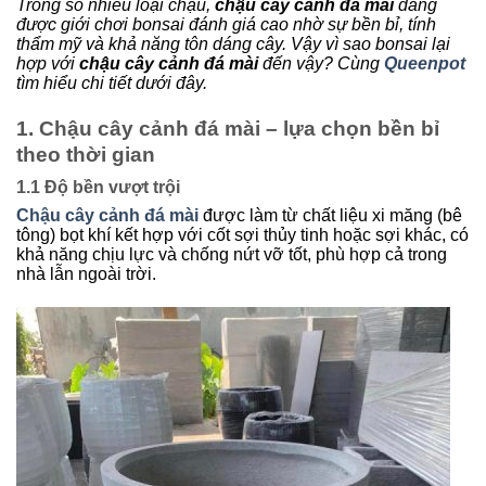
Trong số nhiều loại chậu,
chậu cây cảnh đá mài
đang
được giới chơi bonsai đánh giá cao nhờ sự bền bỉ, tính
thẩm mỹ và khả năng tôn dáng cây. Vậy vì sao bonsai lại
hợp với
chậu cây cảnh đá mài
đến vậy? Cùng
Queenpot
tìm hiểu chi tiết dưới đây.
1. Chậu cây cảnh đá mài – lựa chọn bền bỉ
theo thời gian
1.1 Độ bền vượt trội
Chậu cây cảnh đá mài
được làm từ chất liệu xi măng (bê
tông) bọt khí kết hợp với cốt sợi thủy tinh hoặc sợi khác
, có
khả năng chịu lực và chống nứt vỡ tốt, phù hợp cả trong
nhà lẫn ngoài trời.