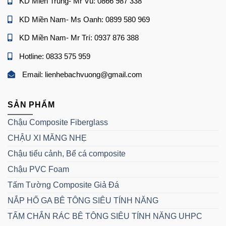
KD Miền Trung- Mr Vũ: 0866 987 338
KD Miền Nam- Ms Oanh: 0899 580 969
KD Miền Nam- Mr Trí: 0937 876 388
Hotline: 0833 575 959
Email: lienhebachvuong@gmail.com
SẢN PHẨM
Chậu Composite Fiberglass
CHẬU XI MĂNG NHẸ
Chậu tiểu cảnh, Bể cá composite
Chậu PVC Foam
Tấm Tường Composite Giả Đá
NẮP HỐ GA BÊ TÔNG SIÊU TÍNH NĂNG
TẤM CHẮN RÁC BÊ TÔNG SIÊU TÍNH NĂNG UHPC